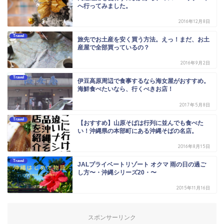
へ行ってみました。
2016年12月8日
Travel
旅先でお土産を安く買う方法。えっ！まだ、お土
産屋で全部買っているの？
2016年9月2日
Travel
伊豆高原周辺で食事するなら海女屋がおすすめ。
海鮮食べたいなら、行くべきお店！
2017年5月8日
Travel
【おすすめ】山原そばは行列に並んでも食べた
い！沖縄県の本部町にある沖縄そばの名店。
2016年8月15日
Travel
JALプライベートリゾート オクマ 雨の日の過ご
し方〜・沖縄シリーズ20・〜
2015年11月16日
スポンサーリンク