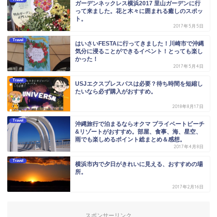
ガーデンネックレス横浜2017 里山ガーデンに行
って来ました。花と木々に囲まれる癒しのスポッ
ト。
2017年5月5日
Travel
はいさいFESTAに行ってきました！川崎市で沖縄
気分に浸ることができるイベント！とっても楽し
かった！
2017年5月4日
Travel
USJエクスプレスパスは必要？待ち時間を短縮し
たいなら必ず購入がおすすめ。
2018年8月17日
Travel
沖縄旅行で泊まるならオクマ プライベートビーチ
&リゾートがおすすめ。部屋、食事、海、星空、
雨でも楽しめるポイント総まとめ＆感想。
2017年4月8日
Travel
横浜市内で夕日がきれいに見える、おすすめの場
所。
2017年2月16日
スポンサーリンク