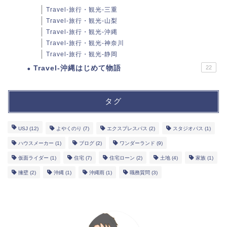
Travel-旅行・観光-三重
Travel-旅行・観光-山梨
Travel-旅行・観光-沖縄
Travel-旅行・観光-神奈川
Travel-旅行・観光-静岡
Travel-沖縄はじめて物語
22
タグ
USJ
(12)
よやくのり
(7)
エクスプレスパス
(2)
スタジオパス
(1)
ハウスメーカー
(1)
ブログ
(2)
ワンダーランド
(9)
仮面ライダー
(1)
住宅
(7)
住宅ローン
(2)
土地
(4)
家族
(1)
擁壁
(2)
沖縄
(1)
沖縄雨
(1)
職務質問
(3)