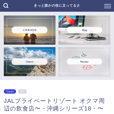
きっと誰かの役に立ってるさ
Life＆Work
Blog
Dream
Review
Travel
PR
JALプライベートリゾート オクマ周
辺の飲食店〜・沖縄シリーズ18・〜