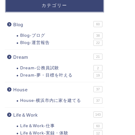
カテゴリー
Blog
60
Blog-ブログ
38
Blog-運営報告
22
Dream
21
Dream-公務員試験
2
Dream-夢・目標を叶える
19
House
37
House-横浜市内に家を建てる
37
Life＆Work
143
Life＆Work-仕事
60
Life＆Work-実録・体験
12