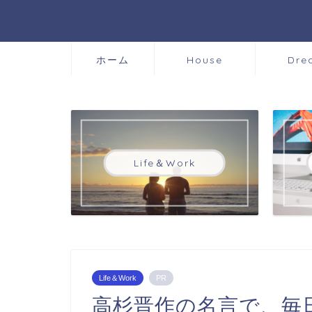
ホーム
House
Dre
Life＆Work
Life＆Work
PR
高杉晋作の名言で、毎