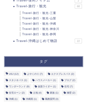
Travel-便利アイテム
2
Travel-旅行・観光
68
Travel-旅行・観光-三重
Travel-旅行・観光-山梨
Travel-旅行・観光-沖縄
Travel-旅行・観光-神奈川
Travel-旅行・観光-静岡
Travel-沖縄はじめて物語
22
タグ
USJ
(12)
よやくのり
(7)
エクスプレスパス
(2)
スタジオパス
(1)
ハウスメーカー
(1)
ブログ
(2)
ワンダーランド
(9)
仮面ライダー
(1)
住宅
(7)
住宅ローン
(2)
土地
(4)
家族
(1)
擁壁
(2)
沖縄
(1)
沖縄雨
(1)
職務質問
(3)