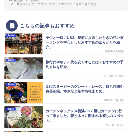
HOME
Travel
横浜ランドマークタワーのクリスマスツリーを見てきた感想。
こちらの記事もおすすめ
Travel
子供と一緒にUSJ。昼前に入園したときのワンダ
ーランドを中心としたおすすめの回りかたを紹
介。
2018年9月10日
Travel
旅行代やホテル代を安くするには？おすすめの予
約方法を紹介。
2018年4月20日
Travel
USJスヌーピーのグレート・レース。待ち時間や
身長制限、怖さなど基本情報まとめ。
2018年10月18日
Travel
ガーデンネックレス横浜2017 里山ガーデンに行
って来ました。花と木々に囲まれる癒しのスポッ
ト。
2017年5月5日