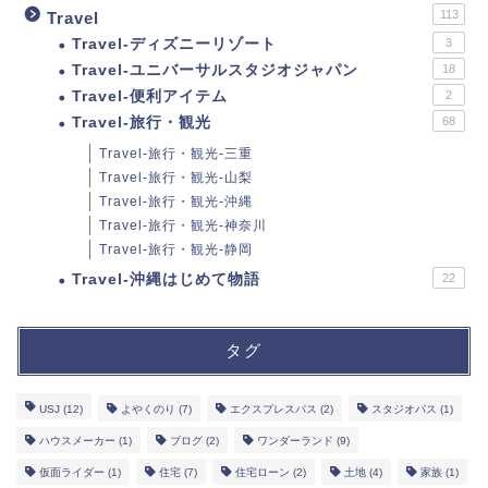
113
Travel
Travel-ディズニーリゾート
3
Travel-ユニバーサルスタジオジャパン
18
Travel-便利アイテム
2
Travel-旅行・観光
68
Travel-旅行・観光-三重
Travel-旅行・観光-山梨
Travel-旅行・観光-沖縄
Travel-旅行・観光-神奈川
Travel-旅行・観光-静岡
Travel-沖縄はじめて物語
22
タグ
USJ
(12)
よやくのり
(7)
エクスプレスパス
(2)
スタジオパス
(1)
ハウスメーカー
(1)
ブログ
(2)
ワンダーランド
(9)
仮面ライダー
(1)
住宅
(7)
住宅ローン
(2)
土地
(4)
家族
(1)