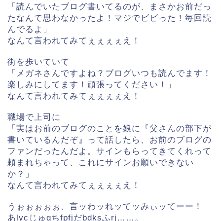
「読んでいたブログ書いてるのが、まさかお前だっ
たなんて思わなかったよ！マジでビビった！毎回読
んでるよ」
なんて
言われてみてぇぇぇぇえ！
街を歩いていて
「メガネさんですよね？ブログいつも読んでます！
楽しみにしてます！頑張ってください！」
なんて言われてみてぇぇぇぇえ！
職場で上司に
「実はお前のブログのことを娘に『父さんの部下が
書いているんだぞ』って話したら、お前のブログの
ファンだったんだよ。サインもらってきてくれって
頼まれちゃって、これにサインお願いできない
か？」
なんて言われてみてぇぇぇぇえ！
うぉぉぉぉぉ、言ッわッれッてッみぃッてーー！
あlycじゅgちfpfjだbdksふrj……。