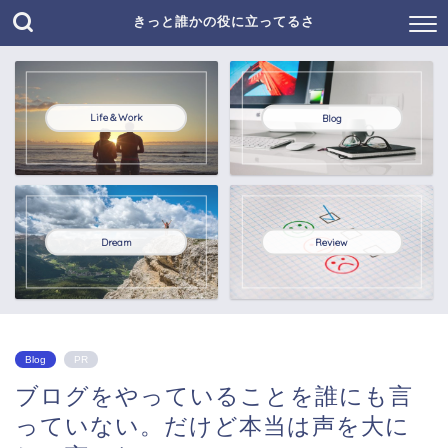
きっと誰かの役に立ってるさ
Life＆Work
Blog
Dream
Review
Blog
PR
ブログをやっていることを誰にも言
っていない。だけど本当は声を大に