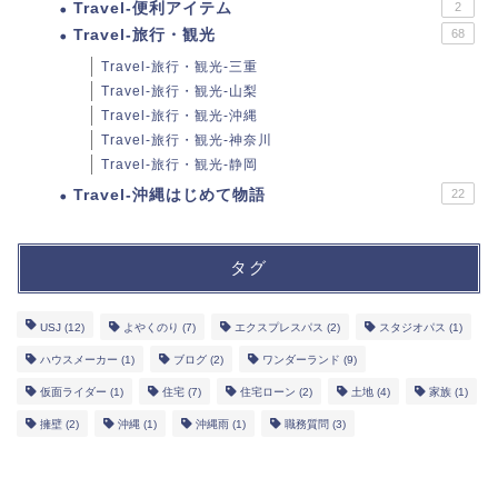
Travel-便利アイテム
2
Travel-旅行・観光
68
Travel-旅行・観光-三重
Travel-旅行・観光-山梨
Travel-旅行・観光-沖縄
Travel-旅行・観光-神奈川
Travel-旅行・観光-静岡
Travel-沖縄はじめて物語
22
タグ
USJ
(12)
よやくのり
(7)
エクスプレスパス
(2)
スタジオパス
(1)
ハウスメーカー
(1)
ブログ
(2)
ワンダーランド
(9)
仮面ライダー
(1)
住宅
(7)
住宅ローン
(2)
土地
(4)
家族
(1)
擁壁
(2)
沖縄
(1)
沖縄雨
(1)
職務質問
(3)