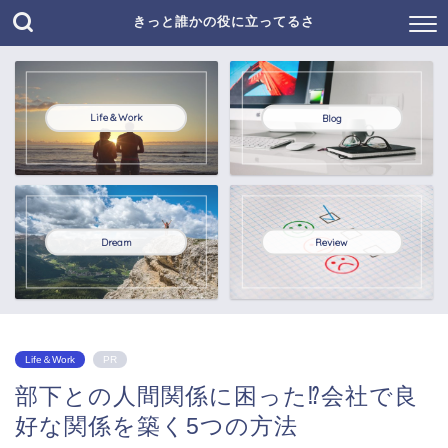
きっと誰かの役に立ってるさ
Life＆Work
Blog
Dream
Review
Life＆Work
PR
部下との人間関係に困った⁉︎会社で良
好な関係を築く5つの方法