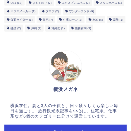
USJ
(12)
よやくのり
(7)
エクスプレスパス
(2)
スタジオパス
(1)
ハウスメーカー
(1)
ブログ
(2)
ワンダーランド
(9)
仮面ライダー
(1)
住宅
(7)
住宅ローン
(2)
土地
(4)
家族
(1)
擁壁
(2)
沖縄
(1)
沖縄雨
(1)
職務質問
(3)
横浜メガネ
横浜在住。妻と3人の子供と、日々騒々しくも楽しい毎
日を過ごす。 旅行観光系記事を中心に、住宅系、仕事
系など6個のカテゴリーに分けて運営しています。