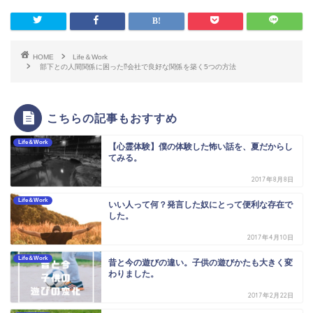
HOME
Life＆Work
部下との人間関係に困った⁉︎会社で良好な関係を築く5つの方法
こちらの記事もおすすめ
Life＆Work
【心霊体験】僕の体験した怖い話を、夏だからし
てみる。
2017年8月8日
Life＆Work
いい人って何？発言した奴にとって便利な存在で
した。
2017年4月10日
Life＆Work
昔と今の遊びの違い。子供の遊びかたも大きく変
わりました。
2017年2月22日