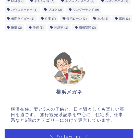
USJ
(12)
よやくのり
(7)
エクスプレスパス
(2)
スタジオパス
(1)
ハウスメーカー
(1)
ブログ
(2)
ワンダーランド
(9)
仮面ライダー
(1)
住宅
(7)
住宅ローン
(2)
土地
(4)
家族
(1)
擁壁
(2)
沖縄
(1)
沖縄雨
(1)
職務質問
(3)
横浜メガネ
横浜在住。妻と3人の子供と、日々騒々しくも楽しい毎
日を過ごす。 旅行観光系記事を中心に、住宅系、仕事
系など6個のカテゴリーに分けて運営しています。
＼ Follow me ／