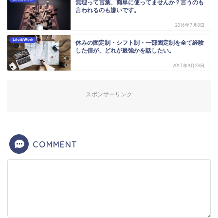
無理って言葉、簡単に使ってませんか？言うのも
言われるのも嫌いです。
2016年7月8日
Life＆Work
休みの固定制・シフト制・一部固定制を全て経験
した僕が、どれが最強かを話したい。
2017年9月28日
スポンサーリンク
COMMENT