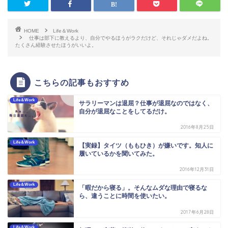
HOME
Life＆Work
仕事は部下に教えるより、自分でやるほうがラクだけど、それじゃダメだよね。
たくさん経験させたほうがいいよ。
こちらの記事もおすすめ
Life＆Work
サラリーマンは退屈？仕事が退屈なのではなく、
自分が退屈なことをしてるだけ。
2016年8月25日
Life＆Work
【実録】タイツ（ももひき）が嫌いです。知人に
履いているかを聞いてみた。
2016年12月31日
Life＆Work
「暇だから寝る」。そんなムダな理由で寝るな
ら、違うことに時間を使いたい。
2017年6月28日
Life＆Work