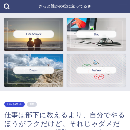
きっと誰かの役に立ってるさ
Life＆Work
Blog
Dream
Review
Life＆Work
PR
仕事は部下に教えるより、自分でやる
ほうがラクだけど、それじゃダメだ