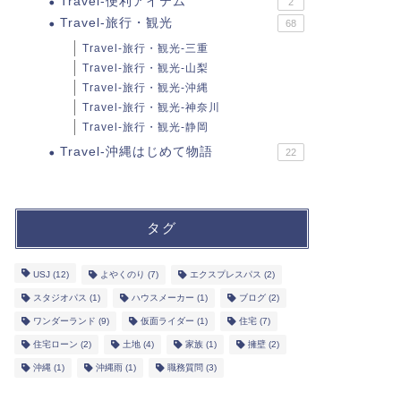
Travel-便利アイテム
2
Travel-旅行・観光
68
Travel-旅行・観光-三重
Travel-旅行・観光-山梨
Travel-旅行・観光-沖縄
Travel-旅行・観光-神奈川
Travel-旅行・観光-静岡
Travel-沖縄はじめて物語
22
タグ
USJ
(12)
よやくのり
(7)
エクスプレスパス
(2)
スタジオパス
(1)
ハウスメーカー
(1)
ブログ
(2)
ワンダーランド
(9)
仮面ライダー
(1)
住宅
(7)
住宅ローン
(2)
土地
(4)
家族
(1)
擁壁
(2)
沖縄
(1)
沖縄雨
(1)
職務質問
(3)