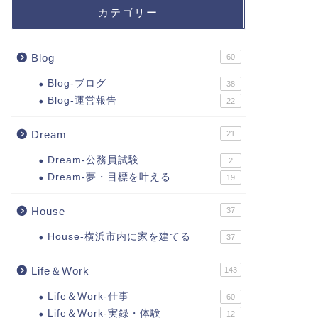
カテゴリー
Blog
60
Blog-ブログ
38
Blog-運営報告
22
Dream
21
Dream-公務員試験
2
Dream-夢・目標を叶える
19
House
37
House-横浜市内に家を建てる
37
Life＆Work
143
Life＆Work-仕事
60
Life＆Work-実録・体験
12