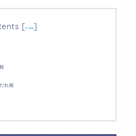
tents
[
]
hide
桜
だれ桜