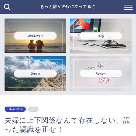
きっと誰かの役に立ってるさ
Life＆Work
Blog
Dream
Review
Life＆Work
PR
夫婦に上下関係なんて存在しない。誤
った認識を正せ！