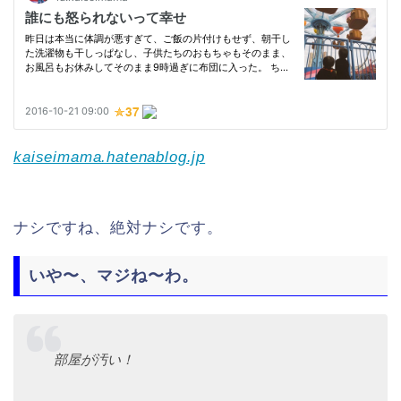
kaiseimama.hatenablog.jp
ナシですね、絶対ナシです。
いや〜、マジね〜わ。
部屋が汚い！