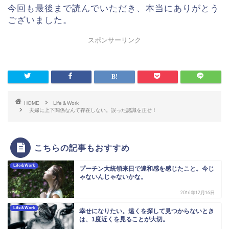
今回も最後まで読んでいただき、本当にありがとう
ございました。
スポンサーリンク
HOME
Life＆Work
夫婦に上下関係なんて存在しない。誤った認識を正せ！
こちらの記事もおすすめ
Life＆Work
プーチン大統領来日で違和感を感じたこと。今じ
ゃないんじゃないかな。
2016年12月16日
Life＆Work
幸せになりたい。遠くを探して見つからないとき
は、1度近くを見ることが大切。