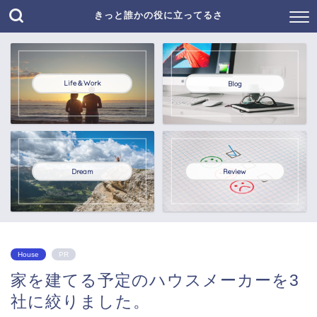
きっと誰かの役に立ってるさ
Life＆Work
Blog
Dream
Review
House
PR
家を建てる予定のハウスメーカーを3
社に絞りました。