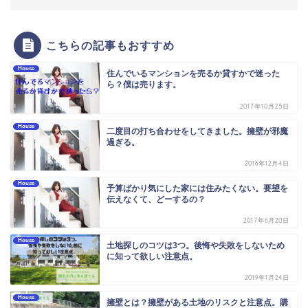
こちらの記事もおすすめ
House
住んでいるマンションを売るか貸すかで迷った
ら？僕は売ります。
2017年10月25日
House
二度目の打ち合わせをしてきました。擁壁が邪魔
過ぎる。
2016年12月4日
House
予算ばかり気にした家には住みたくない。要望を
伝えなくて、どーするの？
2017年6月20日
House
土地探しのコツは3つ。後悔や失敗をしないため
に知って欲しい注意点。
2019年1月24日
House
擁壁とは？擁壁がある土地のリスクと注意点。購