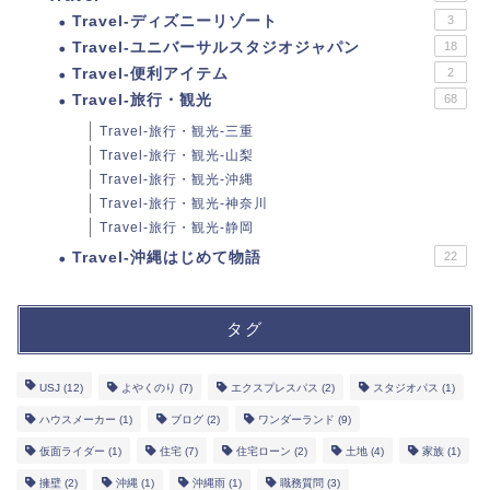
Travel-ディズニーリゾート
3
Travel-ユニバーサルスタジオジャパン
18
Travel-便利アイテム
2
Travel-旅行・観光
68
Travel-旅行・観光-三重
Travel-旅行・観光-山梨
Travel-旅行・観光-沖縄
Travel-旅行・観光-神奈川
Travel-旅行・観光-静岡
Travel-沖縄はじめて物語
22
タグ
USJ
(12)
よやくのり
(7)
エクスプレスパス
(2)
スタジオパス
(1)
ハウスメーカー
(1)
ブログ
(2)
ワンダーランド
(9)
仮面ライダー
(1)
住宅
(7)
住宅ローン
(2)
土地
(4)
家族
(1)
擁壁
(2)
沖縄
(1)
沖縄雨
(1)
職務質問
(3)