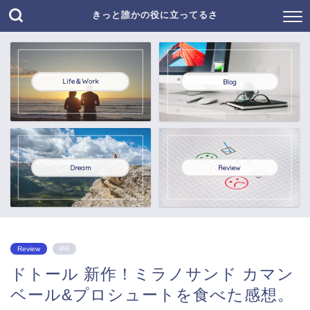
きっと誰かの役に立ってるさ
Life＆Work
Blog
Dream
Review
Review
PR
ドトール 新作！ミラノサンド カマン
ベール&プロシュートを食べた感想。