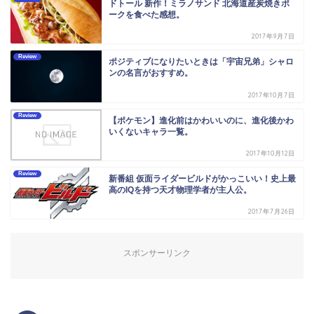
ドトール 新作！ミラノサンド 北海道産炭焼きポ
ークを食べた感想。
2017年9月7日
Review
ポジティブになりたいときは「宇宙兄弟」シャロ
ンの名言がおすすめ。
2017年10月7日
Review
【ポケモン】進化前はかわいいのに、進化後かわ
いくないキャラ一覧。
2017年10月12日
Review
新番組 仮面ライダービルドがかっこいい！史上最
高のIQを持つ天才物理学者が主人公。
2017年7月26日
スポンサーリンク