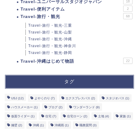
Travel-ユニバーサルスタジオジャパン
18
Travel-便利アイテム
2
Travel-旅行・観光
68
Travel-旅行・観光-三重
Travel-旅行・観光-山梨
Travel-旅行・観光-沖縄
Travel-旅行・観光-神奈川
Travel-旅行・観光-静岡
Travel-沖縄はじめて物語
22
タグ
USJ
(12)
よやくのり
(7)
エクスプレスパス
(2)
スタジオパス
(1)
ハウスメーカー
(1)
ブログ
(2)
ワンダーランド
(9)
仮面ライダー
(1)
住宅
(7)
住宅ローン
(2)
土地
(4)
家族
(1)
擁壁
(2)
沖縄
(1)
沖縄雨
(1)
職務質問
(3)