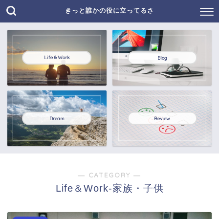
きっと誰かの役に立ってるさ
Life＆Work
Blog
Dream
Review
― CATEGORY ―
Life＆Work-家族・子供