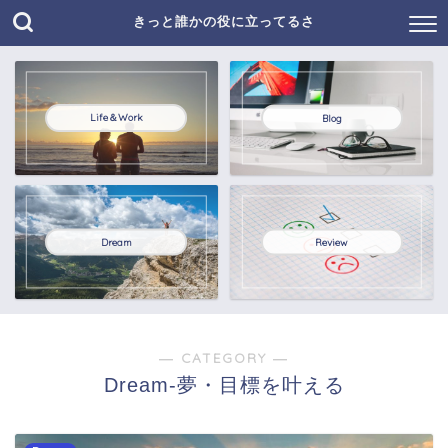
きっと誰かの役に立ってるさ
Life＆Work
Blog
Dream
Review
― CATEGORY ―
Dream-夢・目標を叶える