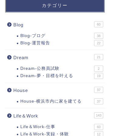
カテゴリー
Blog
60
Blog-ブログ
38
Blog-運営報告
22
Dream
21
Dream-公務員試験
2
Dream-夢・目標を叶える
19
House
37
House-横浜市内に家を建てる
37
Life＆Work
143
Life＆Work-仕事
60
Life＆Work-実録・体験
12