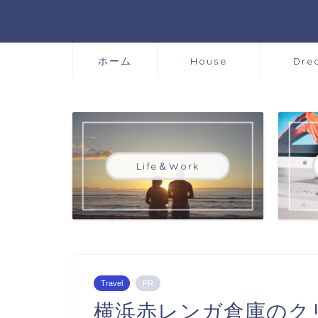
ホーム
House
Dre
Life＆Work
Travel
PR
横浜赤レンガ倉庫のク