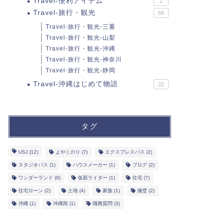
Travel-便利アイテム
2
Travel-旅行・観光
68
Travel-旅行・観光-三重
Travel-旅行・観光-山梨
Travel-旅行・観光-沖縄
Travel-旅行・観光-神奈川
Travel-旅行・観光-静岡
Travel-沖縄はじめて物語
22
タグ
USJ
(12)
よやくのり
(7)
エクスプレスパス
(2)
スタジオパス
(1)
ハウスメーカー
(1)
ブログ
(2)
ワンダーランド
(9)
仮面ライダー
(1)
住宅
(7)
住宅ローン
(2)
土地
(4)
家族
(1)
擁壁
(2)
沖縄
(1)
沖縄雨
(1)
職務質問
(3)